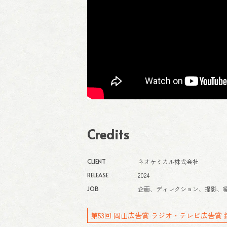
Credits
CLIENT
ネオケミカル株式会社
RELEASE
2024
JOB
企画、ディレクション、撮影、
第53回 岡山広告賞 ラジオ・テレビ広告賞 